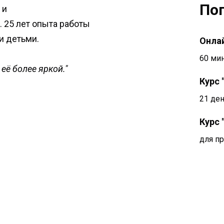
По
 и
 25 лет опыта работы
и детьми.
Онла
60 ми
её более яркой."
Курс 
21 де
Курс 
для п