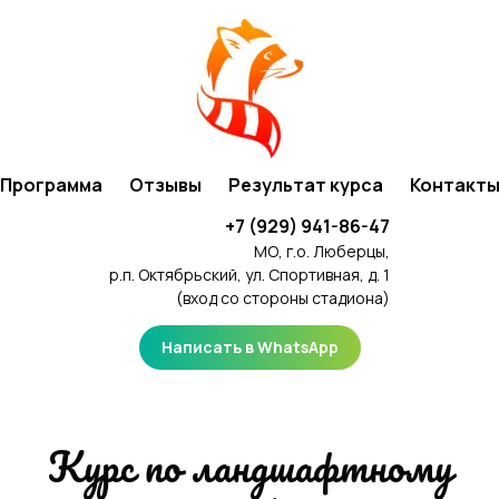
Программа
Отзывы
Результат курса
Контакт
+7 (929) 941-86-47
МО, г.о. Люберцы,
р.п. Октябрьский, ул. Спортивная, д. 1
(вход со стороны стадиона)
Написать в WhatsApp
Курс по ландшафтному