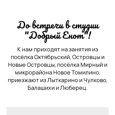
До встречи в студии
"Добрый Енот"!
К нам приходят на занятия из
посёлка Октябрьский, Островцы и
Новые Островцы, посёлка Мирный и
микрорайона Новое Томилино,
приезжают из Лыткарино и Чулково,
Балашихи и Люберец.