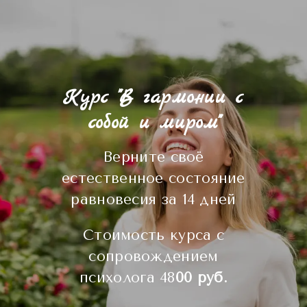
Курс "В гармонии с
собой и миром"
Верните своё
естественное состояние
равновесия за 14 дней
Стоимость курса с
сопровождением
психолога 48
00 руб.