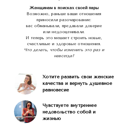
боятся прошлых ошибок, как не
тянуть прошлое в будущее?».
Женщинам в поисках своей пары
Возможно, раньше ваши отношения
Поговорили с Еленой о моих
приносили разочарование:
проблемах и начали работать.
вас обманывали, предавали доверие
Задание были разные: я писала
или недооценивали.
эссе, рисовала, лепила, клеили
И теперь это мешает строить новые,
коллаж. При этом я - человек
счастливые и здоровые отношения.
далекий от творчества стал
испытывать колоссальное
Что делать, чтобы изменить это раз и
удовольствие от всех этих
навсегда?
процессов.
Спустя несколько дней у меня
Хотите развить свои женские
выработалась тактика
выполнения задания. Получив
качества и вернуть душевное
очередное задание, я не
равновесие
бросалась его выполнять, а
готовилась, обдумывала. Шла
гулять в парк на час – полтора и
Чувствуете внутреннее
размышляла, потом приходила
недовольство собой и
домой и выполняла. Я
жизнью
«копалась» в себе, слушала
себя, не договаривалась, не